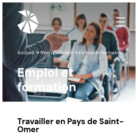
Aller
au
contenu
Accueil
→
Mon quotidien
→
Emploi et formation
Emploi et
formation
Travailler en Pays de Saint-
Omer