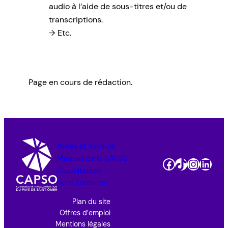
audio à l’aide de sous-titres et/ou de
transcriptions.
Etc.
Page en cours de rédaction.
Accès et horaires
Maisons de la CAPSO
Facebook
TikTok
Instag
Link
Consultations
Nous contacter
Plan du site
Offres d’emploi
Mentions légales