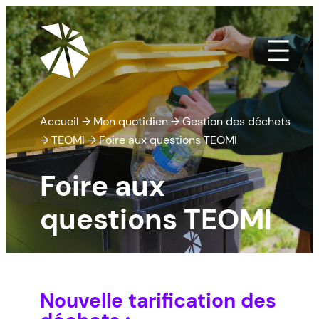
Aller
au
contenu
Accueil
→
Mon quotidien
→
Gestion des déchets
→
TEOMI
→
Foire aux questions TEOMI
Foire aux
questions TEOMI
Nouvelle tarification des