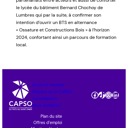
partenariats entre acteurs et aussi de conforter
le lycée du bâtiment Bernard Chochoy de
Lumbres qui par la suite, à confirmer son
intention d’ouvrir un BTS en alternance
« Ossature et Constructions Bois » à l’horizon
2024, confortant ainsi un parcours de formation
local.
Accès et horaires
Maisons de la CAPSO
Facebook
TikTok
Instag
Link
Consultations
Nous contacter
Plan du site
Offres d’emploi