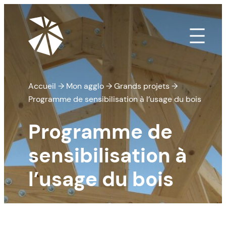
Aller
au
contenu
Accueil
→
Mon agglo
→
Grands projets
→
Programme de sensibilisation à l’usage du bois
Programme de
sensibilisation à
l’usage du bois